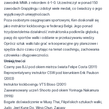
zawodnik MMA z rekordem: 6-1-0. Uczestniczył w ponad 150
zawodach Grapplingu i zdobył wiele medali, co świadczy o jego
wyjątkowych umiejętnościach.
Poza osobistymi osiągnięciami sportowymi, Ken doskonalił się
jako instruktor kickboxingu w federacji Belgii. Jego ponad
trzydziestoletnia działalność instruktorska podkreśla głęboką
pasję do sportów walki i oddanie w przekazywaniu wiedzy.
Oprócz sztuk walki lubi grać w kooperacyjne gry planszowe i
spędza dużo czasu czytając na temat coachingu, zachowania
człowieka i długowieczności.
Umiejętności
(opens in a n
Czarny pas BJJ pod okiem mistrza świata
Felipe Costa
(2011)
(opens
Reprezentatywny instruktor CSW pod kierunkiem
Erik Paulson
(2003)
(opens in a new tab)
Instruktor kickboxingu
VTS Bloso
(2001)
(opens
Zaawansowany uczeń Shooto pod okiem
Yorinaga Nakamura
(1998)
Bogate doświadczenie w Muay Thai, Filipińskich sztukach walki,
Judo, Jeet Kune Do, Wing Chun, Zapasy